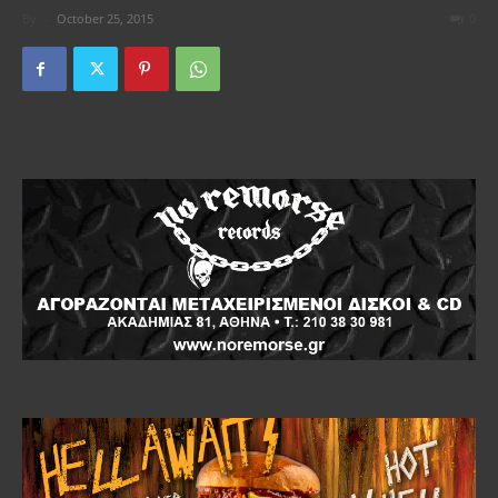
By
-
October 25, 2015
0