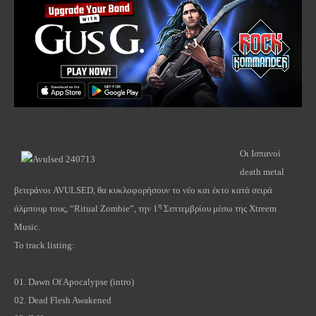
Οι Ισπανοί
death
metal
βετεράνοι
AVULSED
, θα κυκλοφορήσουν το νέο και έκτο κατά σειρά
η
άλμπουμ τους, “
Ritual
Zombie
”, την 1
Σεπτεμβρίου μέσω της
Xtreem
Music
.
To track listing:
01.
Dawn Of Apocalypse
(intro)
02.
Dead Flesh Awakened