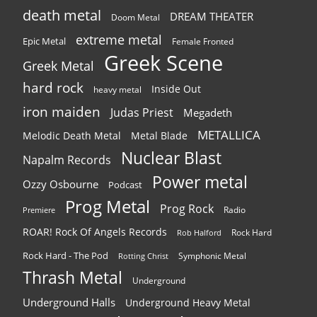
death metal
DREAM THEATER
Doom Metal
extreme metal
Epic Metal
Female Fronted
Greek Scene
Greek Metal
hard rock
Inside Out
heavy metal
iron maiden
Judas Priest
Megadeth
METALLICA
Melodic Death Metal
Metal Blade
Nuclear Blast
Napalm Records
Power metal
Ozzy Osbourne
Podcast
Prog Metal
Prog Rock
Radio
Premiere
ROAR! Rock Of Angels Records
Rock Hard
Rob Halford
Rock Hard - The Pod
Symphonic Metal
Rotting Christ
Thrash Metal
Underground
Underground Halls
Underground Heavy Metal