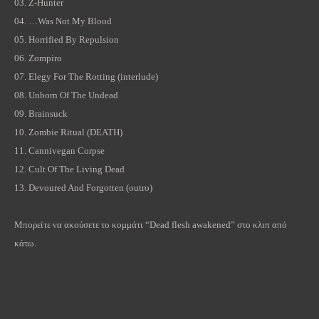
03.
Z-Hunter
04.
…Was Not My Blood
05.
Horrified By Repulsion
06.
Zompiro
07.
Elegy For The Rotting
(interlude)
08.
Unborn Of The Undead
09.
Brainsuck
10.
Zombie Ritual
(DEATH)
11.
Cannivegan Corpse
12.
Cult Of The Living Dead
13.
Devoured And Forgotten
(outro)
Μπορείτε να ακούσετε το κομμάτι “
Dead
flesh
awakened
” στο κλιπ από
κάτω.