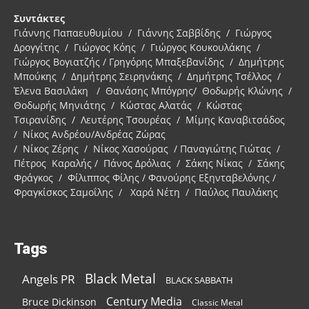
Συντάκτες
Γιάννης Παπαευθυμίου / Γιάννης Σαββίδης / Γιώργος
Δρογγίτης / Γιώργος Κόης / Γιώργος Κουκουλάκης /
Γιώργος Βογιατζής / Γρηγόρης Μπαξεβανίδης / Δημήτρης
Μπούκης / Δημήτρης Σειρηνάκης / Δημήτρης Τσέλλος /
Έλενα Βασιλάκη / Θανάσης Μπόγρης/ Θοδωρής Κλώνης /
Θοδωρής Μηνιάτης / Κώστας Αλατάς / Κώστας
Τσιρανίδης / Λευτέρης Τσουρέας / Μίμης Καναβιτσάδος
/ Νίκος Ανδρέου/Ανδρέας Ζώρας
/ Νίκος Ζέρης / Νίκος Χασούρας / Παναγιώτης Γιώτας /
Πέτρος Καραλής / Πάνος Δρόλιας / Σάκης Νίκας / Σάκης
Φράγκος / Φίλιππος Φίλης / Φανούρης Εξηνταβελόνης /
Φραγκίσκος Σαμοΐλης / Χαρά Νέτη / Παύλος Παυλάκης
Tags
Black Metal
Angels PR
BLACK SABBATH
Century Media
Bruce Dickinson
Classic Metal