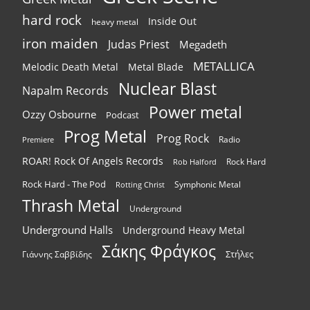
hard rock
Inside Out
heavy metal
iron maiden
Judas Priest
Megadeth
METALLICA
Melodic Death Metal
Metal Blade
Nuclear Blast
Napalm Records
Power metal
Ozzy Osbourne
Podcast
Prog Metal
Prog Rock
Radio
Premiere
ROAR! Rock Of Angels Records
Rock Hard
Rob Halford
Rock Hard - The Pod
Symphonic Metal
Rotting Christ
Thrash Metal
Underground
Underground Halls
Underground Heavy Metal
Σάκης Φράγκος
Στήλες
Γιάννης Σαββίδης