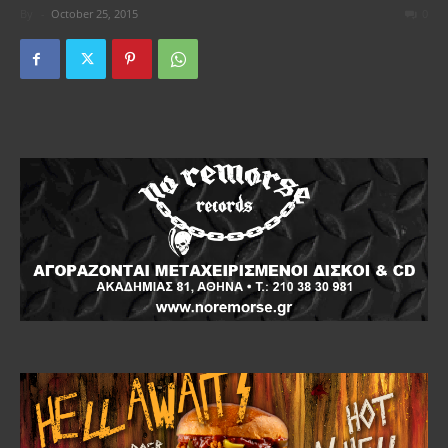
By
-
October 25, 2015
0