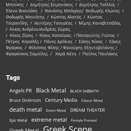
Μπούκης / Δημήτρης Σειρηνάκης / Δημήτρης Τσέλλος /
Έλενα Βασιλάκη / Θανάσης Μπόγρης/ Θοδωρής Κλώνης /
Θοδωρής Μηνιάτης / Κώστας Αλατάς / Κώστας
Τσιρανίδης / Λευτέρης Τσουρέας / Μίμης Καναβιτσάδος
/ Νίκος Ανδρέου/Ανδρέας Ζώρας
/ Νίκος Ζέρης / Νίκος Χασούρας / Παναγιώτης Γιώτας /
Πέτρος Καραλής / Πάνος Δρόλιας / Σάκης Νίκας / Σάκης
Φράγκος / Φίλιππος Φίλης / Φανούρης Εξηνταβελόνης /
Φραγκίσκος Σαμοΐλης / Χαρά Νέτη / Παύλος Παυλάκης
Tags
Black Metal
Angels PR
BLACK SABBATH
Century Media
Bruce Dickinson
Classic Metal
death metal
DREAM THEATER
Doom Metal
extreme metal
Epic Metal
Female Fronted
Greek Scene
Greek Metal