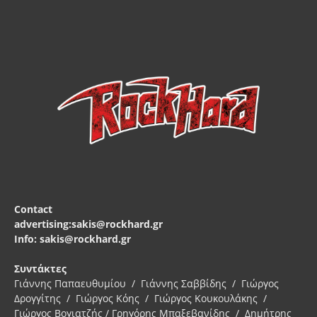
Contact
advertising:sakis@rockhard.gr
Info: sakis@rockhard.gr
Συντάκτες
Γιάννης Παπαευθυμίου / Γιάννης Σαββίδης / Γιώργος
Δρογγίτης / Γιώργος Κόης / Γιώργος Κουκουλάκης /
Γιώργος Βογιατζής / Γρηγόρης Μπαξεβανίδης / Δημήτρης