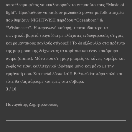
αποτέλεσμα φέτος να κυκλοφορούν το ντεμπούτο τους “
Music
of
light
”. Προσπαθούν να παίξουν μελωδικό
power
με
folk
στοιχεία
που θυμίζουν
NIGHTWISH
περιόδου “
Oceanborn
” &
“
Wishmaster
”. Η παραγωγή καθαρή, τίποτα ιδιαίτερο τα
φωνητικά, βαρετά τραγούδια με ελάχιστες ενδιαφέρουσες στιγμές
και ρομαντικούς σαχλούς στίχους!!! Το δε εξώφυλλο στα πρότυπα
της
pop
μουσικής δείχνοντας τα κορίτσια και έναν κακόμοιρο
άντρα (
drums
). Μόνο που στη
pop
μπορείς να κάνεις καριέρα και
χωρίς να είσαι καλλιτεχνικά ιδιαίτερο μόνο και μόνο με την
εμφάνισή σου. Στο
metal
δύσκολα!!! Βελτιωθείτε πάρα πολύ και
τότε θα σας πάρουμε και εμείς στα σοβαρά.
3 / 10
Παναγιώτης Δημητρόπουλος