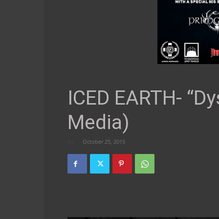
ICED EARTH- “Dys
Media)
By
-
October 25, 2015