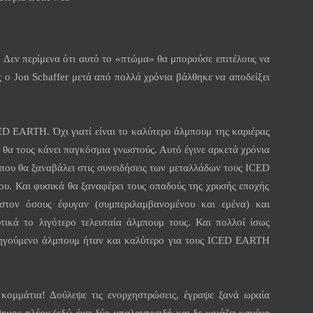
! Δεν περίμενα ότι αυτό το «πτώμα» θα μπορούσε επιτέλους να
ς ο
Jon
Schaffer
μετά από πολλά χρόνια βάλθηκε να αποδείξει
ED
EARTH
. Όχι γιατί είναι το καλύτερο άλμπουμ της καριέρας
υ θα τους κάνει παγκόσμια γνωστούς. Αυτό έγινε αρκετά χρόνια
 που θα ξαναβάλει στις συνειδήσεις των μεταλλάδων τους
ICED
ρου. Και φυσικά θα ξαναφέρει τους οπαδούς της χρυσής εποχής
στον όσους έφυγαν (συμπεριλαμβανομένου και εμένα) και
ικά το λιγότερο τελευταία άλμπουμ τους. Και πολλοί ίσως
οηγούμενο άλμπουμ ήταν και καλύτερο για τους
ICED
EARTH
 κομμάτια! Δούλεψε τις ενορχηστρώσεις, έγραψε ξανά ωραία