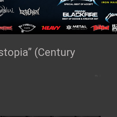
topia” (Century
0