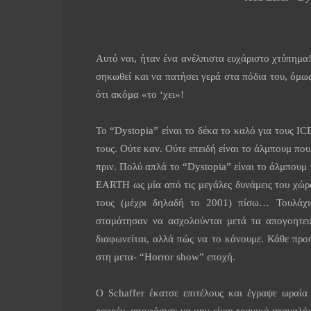
Αυτό ναι, ήταν ένα ανέλπιστα ευχάριστο χτύπημα
σηκωθεί και να πατήσει γερά στα πόδια του, όμω
ότι ακόμα «το ‘χει»!
Το “
Dystopia
” είναι το δέκα το καλό για τους
IC
τους. Ούτε καν. Ούτε επειδή είναι το άλμπουμ πο
πριν. Πολύ απλά το “
Dystopia
” είναι το άλμπουμ
EARTH
ως μία από τις μεγάλες δυνάμεις του χώ
τους (μέχρι δηλαδή το 2001) πίσω… Τουλάχι
σταμάτησαν να ασχολούνται μετά τα απογοητευτ
διαφωνείται, αλλά πώς να το κάνουμε. Κάθε πρ
στη μετα- “
Horror
show
” εποχή.
Ο
Schaffer
έκατσε επιτέλους και έγραψε ωραία