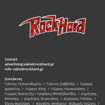
Contact
advertising:sakis@rockhard.gr
Info: sakis@rockhard.gr
Συντάκτες
Γιάννης Παπαευθυμίου / Γιάννης Σαββίδης / Γιώργος
Δρογγίτης / Γιώργος Κόης / Γιώργος Κουκουλάκης /
Γιώργος Βογιατζής / Γρηγόρης Μπαξεβανίδης / Δημήτρης
Μπούκης / Δημήτρης Σειρηνάκης / Δημήτρης Τσέλλος /
Έλενα Βασιλάκη / Θανάσης Μπόγρης/ Θοδωρής Κλώνης /