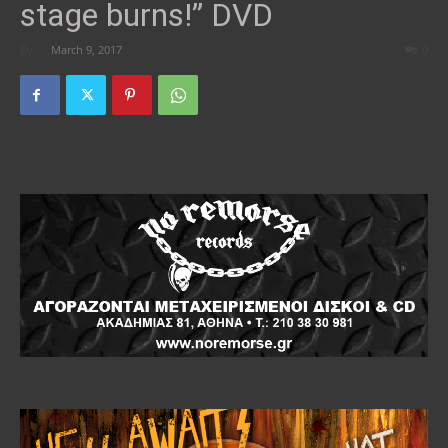
stage burns!” DVD
By
-
March 9, 2017
0