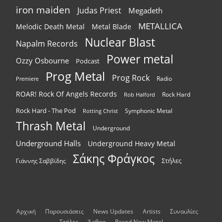
iron maiden
Judas Priest
Megadeth
METALLICA
Melodic Death Metal
Metal Blade
Nuclear Blast
Napalm Records
Power metal
Ozzy Osbourne
Podcast
Prog Metal
Prog Rock
Radio
Premiere
ROAR! Rock Of Angels Records
Rock Hard
Rob Halford
Rock Hard - The Pod
Symphonic Metal
Rotting Christ
Thrash Metal
Underground
Underground Halls
Underground Heavy Metal
Σάκης Φράγκος
Στήλες
Γιάννης Σαββίδης
Αρχική
Παρουσιάσεις
News Updates
Artists
Συναυλίες
Στήλες
Άρθρα
Brand New Metal