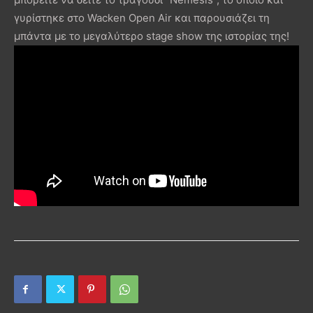
γυρίστηκε στο Wacken Open Air και παρουσιάζει τη
μπάντα με το μεγαλύτερο stage show της ιστορίας της!