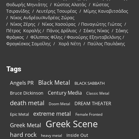
Θοδωρής Μηνιάτης / Κώστας Αλατάς / Κώστας
Τσιρανίδης / Λευτέρης Τσουρέας / Μίμης Καναβιτσάδος
/ Νίκος Ανδρέου/Ανδρέας Ζώρας
/ Νίκος Ζέρης / Νίκος Χασούρας / Παναγιώτης Γιώτας /
Πέτρος Καραλής / Πάνος Δρόλιας / Σάκης Νίκας / Σάκης
Φράγκος / Φίλιππος Φίλης / Φανούρης Εξηνταβελόνης /
Φραγκίσκος Σαμοΐλης / Χαρά Νέτη / Παύλος Παυλάκης
Tags
Black Metal
Angels PR
BLACK SABBATH
Century Media
Bruce Dickinson
Classic Metal
death metal
DREAM THEATER
Doom Metal
extreme metal
Epic Metal
Female Fronted
Greek Scene
Greek Metal
hard rock
Inside Out
heavy metal