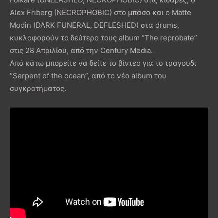
Alex Friberg (NECROPHOBIC) στο μπάσο και ο Matte
Modin (DARK FUNERAL, DEFLESHED) στα drums,
κυκλοφορούν το δεύτερο τους album “The reprobate”
στις 28 Απριλίου, από την Century Media.
Από κάτω μπορείτε να δείτε το βίντεο για το τραγούδι
“Serpent of the ocean”, από το νέο album του
συγκροτήματος.