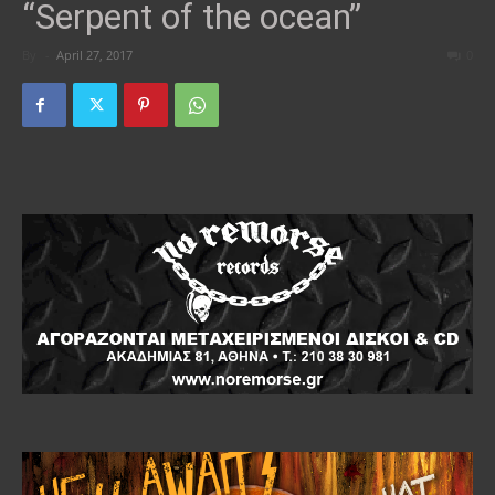
“Serpent of the ocean”
By
-
April 27, 2017
0