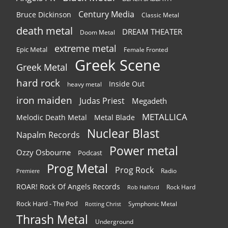
Century Media
Bruce Dickinson
Classic Metal
death metal
DREAM THEATER
Doom Metal
extreme metal
Epic Metal
Female Fronted
Greek Scene
Greek Metal
hard rock
Inside Out
heavy metal
iron maiden
Judas Priest
Megadeth
METALLICA
Melodic Death Metal
Metal Blade
Nuclear Blast
Napalm Records
Power metal
Ozzy Osbourne
Podcast
Prog Metal
Prog Rock
Radio
Premiere
ROAR! Rock Of Angels Records
Rock Hard
Rob Halford
Rock Hard - The Pod
Symphonic Metal
Rotting Christ
Thrash Metal
Underground