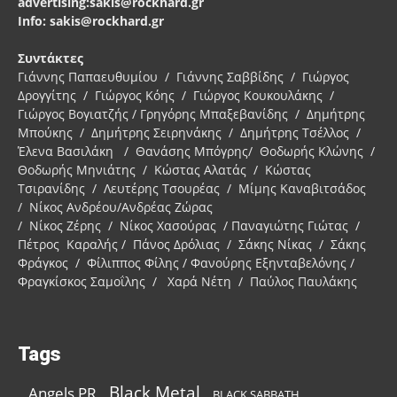
advertising:sakis@rockhard.gr
Info: sakis@rockhard.gr
Συντάκτες
Γιάννης Παπαευθυμίου / Γιάννης Σαββίδης / Γιώργος
Δρογγίτης / Γιώργος Κόης / Γιώργος Κουκουλάκης /
Γιώργος Βογιατζής / Γρηγόρης Μπαξεβανίδης / Δημήτρης
Μπούκης / Δημήτρης Σειρηνάκης / Δημήτρης Τσέλλος /
Έλενα Βασιλάκη / Θανάσης Μπόγρης/ Θοδωρής Κλώνης /
Θοδωρής Μηνιάτης / Κώστας Αλατάς / Κώστας
Τσιρανίδης / Λευτέρης Τσουρέας / Μίμης Καναβιτσάδος
/ Νίκος Ανδρέου/Ανδρέας Ζώρας
/ Νίκος Ζέρης / Νίκος Χασούρας / Παναγιώτης Γιώτας /
Πέτρος Καραλής / Πάνος Δρόλιας / Σάκης Νίκας / Σάκης
Φράγκος / Φίλιππος Φίλης / Φανούρης Εξηνταβελόνης /
Φραγκίσκος Σαμοΐλης / Χαρά Νέτη / Παύλος Παυλάκης
Tags
Black Metal
Angels PR
BLACK SABBATH