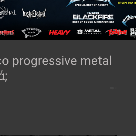
έο progressive metal
ά;
0