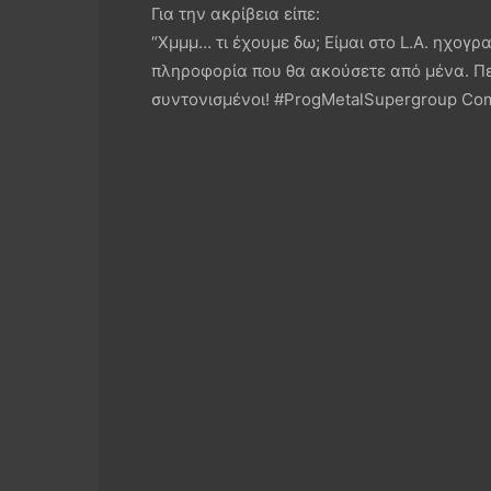
Για την ακρίβεια είπε:
“Χμμμ… τι έχουμε δω; Είμαι στο L.Α. ηχογ
πληροφορία που θα ακούσετε από μένα. Πε
συντονισμένοι! #ProgMetalSupergroup Co