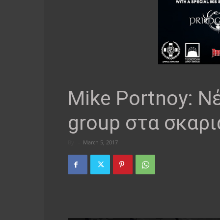
Mike Portnoy: Ν
group στα σκαρι
By
-
March 5, 2017