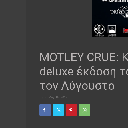
MOTLEY CRUE: Κ
deluxe έκδοση του 
τον Αύγουστο
By
-
May 16, 2017