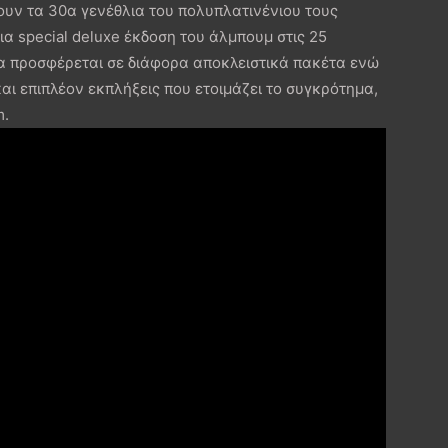
υν τα 30α γενέθλια του πολυπλατινένιου τους
 μια special deluxe έκδοση του άλμπουμ στις 25
α προσφέρεται σε διάφορα αποκλειστικά πακέτα ενώ
αι επιπλέον εκπλήξεις που ετοιμάζει το συγκρότημα,
m.