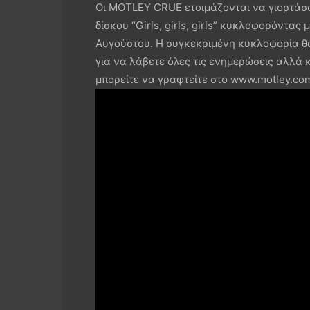
Οι MOTLEY CRUE ετοιμάζονται να γιορτάσο
δίσκου “Girls, girls, girls” κυκλοφορόντας
Αυγούστου. Η συγκεκριμένη κυκλοφορία θ
για να λάβετε όλες τις ενημερώσεις αλλά κ
μπορείτε να γραφτείτε στο www.motley.co