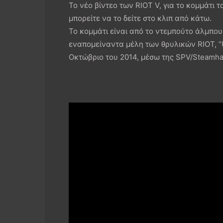
Το νέο βίντεο των RIOT V, για το κομμάτι τ
μπορείτε να το δείτε στο κλιπ από κάτω.
Το κομμάτι είναι από το ντεμπούτο άλμπου
εναπομείναντα μέλη των θρυλικών RIOT, “U
Οκτώβριο του 2014, μέσω της SPV/Steamh