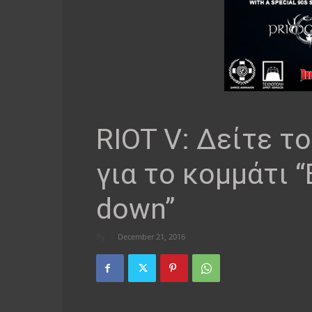
RIOT V: Δείτε το
για το κομμάτι 
down”
By
-
December 21, 2016