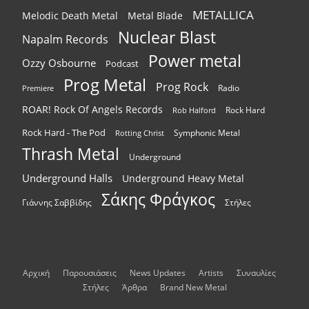
METALLICA
Melodic Death Metal
Metal Blade
Nuclear Blast
Napalm Records
Power metal
Ozzy Osbourne
Podcast
Prog Metal
Prog Rock
Radio
Premiere
ROAR! Rock Of Angels Records
Rock Hard
Rob Halford
Rock Hard - The Pod
Symphonic Metal
Rotting Christ
Thrash Metal
Underground
Underground Halls
Underground Heavy Metal
Σάκης Φράγκος
Γιάννης Σαββίδης
Στήλες
Αρχική
Παρουσιάσεις
News Updates
Artists
Συναυλίες
Στήλες
Άρθρα
Brand New Metal