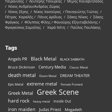
Τσιρανίδης / Λευτέρης Τσουρέας / Μίμης Καναβιτσάδος
/ Νίκος Ανδρέου/Ανδρέας Ζώρας
/ Νίκος Ζέρης / Νίκος Χασούρας / Παναγιώτης Γιώτας /
Πέτρος Καραλής / Πάνος Δρόλιας / Σάκης Νίκας / Σάκης
Φράγκος / Φίλιππος Φίλης / Φανούρης Εξηνταβελόνης /
Φραγκίσκος Σαμοΐλης / Χαρά Νέτη / Παύλος Παυλάκης
Tags
Black Metal
Angels PR
BLACK SABBATH
Century Media
Bruce Dickinson
Classic Metal
death metal
DREAM THEATER
Doom Metal
extreme metal
Epic Metal
Female Fronted
Greek Scene
Greek Metal
hard rock
Inside Out
heavy metal
iron maiden
Judas Priest
Megadeth