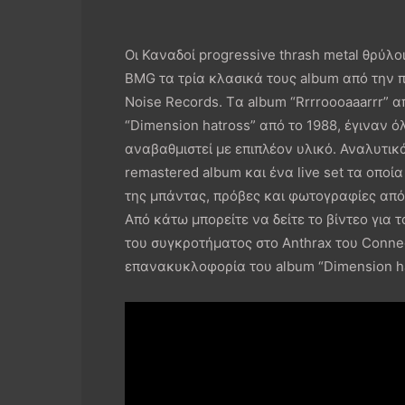
Οι Καναδοί progressive thrash metal θρύλ
BMG τα τρία κλασικά τους album από την 
Noise Records. Tα album “Rrrroooaaarrr” απ
“Dimension hatross” από το 1988, έγιναν ό
αναβαθμιστεί με επιπλέον υλικό. Αναλυτικά
remastered album και ένα live set τα οποί
της μπάντας, πρόβες και φωτογραφίες από
Aπό κάτω μπορείτε να δείτε το βίντεο για το
του συγκροτήματος στο Anthrax του Connec
επανακυκλοφορία του album “Dimension ha