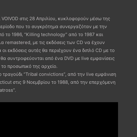
οι VOIVOD στις 28 Απριλίου, κυκλοφορούν μέσω της
περίοδο που το συγκρότημα συνεργαζόταν με την
ό το 1986, “Killing technology” από το 1987 και
λα remastered, με τις εκδόσεις των CD να έχουν
 οι εκδόσεις αυτές θα περιέχουν ένα διπλό CD με το
α θα συντροφεύονται από ένα DVD με live εμφανίσεις
 το προσωπικό της αρχείο.
 τραγούδι “Tribal convictions”, από την live εμφάνιση
ticut στις 9 Νοεμβρίου το 1988, από την επερχόμενη
tross”.