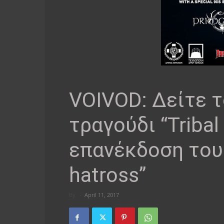
VOIVOD: Δείτε τ
τραγούδι “Tribal
επανέκδοση του
hatross”
By
-
April 11, 2017