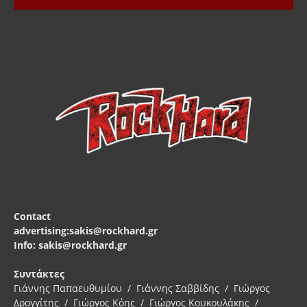
Contact
advertising:sakis@rockhard.gr
Info: sakis@rockhard.gr
Συντάκτες
Γιάννης Παπαευθυμίου / Γιάννης Σαββίδης / Γιώργος
Δρογγίτης / Γιώργος Κόης / Γιώργος Κουκουλάκης /