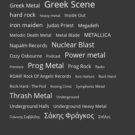
Greek Scene
Greek Metal
hard rock
Inside Out
heavy metal
iron maiden
Judas Priest
Megadeth
METALLICA
Melodic Death Metal
Metal Blade
Nuclear Blast
Napalm Records
Power metal
Ozzy Osbourne
Podcast
Prog Metal
Prog Rock
Radio
Premiere
ROAR! Rock Of Angels Records
Rock Hard
Rob Halford
Rock Hard - The Pod
Symphonic Metal
Rotting Christ
Thrash Metal
Underground
Underground Halls
Underground Heavy Metal
Σάκης Φράγκος
Στήλες
Γιάννης Σαββίδης