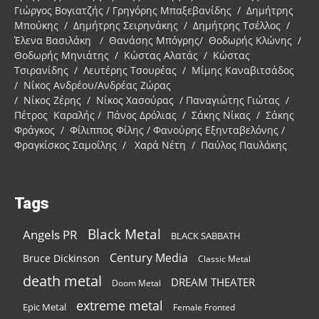
Γιώργος Βογιατζής / Γρηγόρης Μπαξεβανίδης / Δημήτρης
Μπούκης / Δημήτρης Σειρηνάκης / Δημήτρης Τσέλλος /
Έλενα Βασιλάκη / Θανάσης Μπόγρης/ Θοδωρής Κλώνης /
Θοδωρής Μηνιάτης / Κώστας Αλατάς / Κώστας
Τσιρανίδης / Λευτέρης Τσουρέας / Μίμης Καναβιτσάδος
/ Νίκος Ανδρέου/Ανδρέας Ζώρας
/ Νίκος Ζέρης / Νίκος Χασούρας / Παναγιώτης Γιώτας /
Πέτρος Καραλής / Πάνος Δρόλιας / Σάκης Νίκας / Σάκης
Φράγκος / Φίλιππος Φίλης / Φανούρης Εξηνταβελόνης /
Φραγκίσκος Σαμοΐλης / Χαρά Νέτη / Παύλος Παυλάκης
Tags
Black Metal
Angels PR
BLACK SABBATH
Century Media
Bruce Dickinson
Classic Metal
death metal
DREAM THEATER
Doom Metal
extreme metal
Epic Metal
Female Fronted