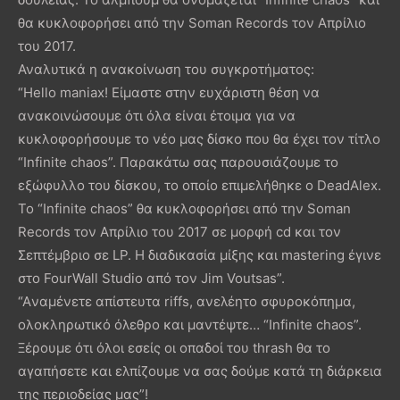
θα κυκλοφορήσει από την Soman Records τον Απρίλιο
του 2017.
Αναλυτικά η ανακοίνωση του συγκροτήματος:
“Hello maniax! Είμαστε στην ευχάριστη θέση να
ανακοινώσουμε ότι όλα είναι έτοιμα για να
κυκλοφορήσουμε το νέο μας δίσκο που θα έχει τον τίτλο
“Infinite chaos”. Παρακάτω σας παρουσιάζουμε το
εξώφυλλο του δίσκου, το οποίο επιμελήθηκε ο DeadAlex.
Το “Infinite chaos” θα κυκλοφορήσει από την Soman
Records τον Απρίλιο του 2017 σε μορφή cd και τον
Σεπτέμβριο σε LP. Η διαδικασία μίξης και mastering έγινε
στο FourWall Studio από τον Jim Voutsas”.
“Aναμένετε απίστευτα riffs, ανελέητο σφυροκόπημα,
ολοκληρωτικό όλεθρο και μαντέψτε… “Infinite chaos”.
Ξέρουμε ότι όλοι εσείς οι οπαδοί του thrash θα το
αγαπήσετε και ελπίζουμε να σας δούμε κατά τη διάρκεια
της περιοδείας μας”!