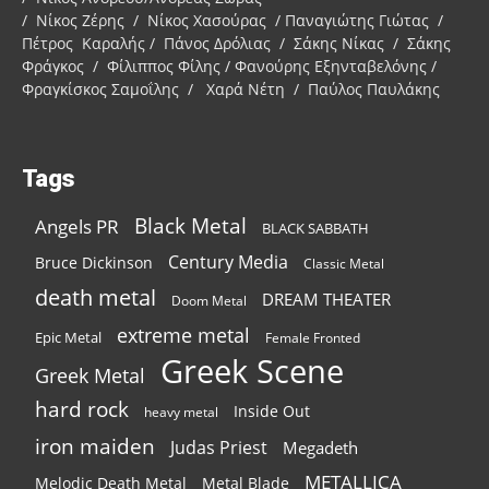
/ Νίκος Ζέρης / Νίκος Χασούρας / Παναγιώτης Γιώτας /
Πέτρος Καραλής / Πάνος Δρόλιας / Σάκης Νίκας / Σάκης
Φράγκος / Φίλιππος Φίλης / Φανούρης Εξηνταβελόνης /
Φραγκίσκος Σαμοΐλης / Χαρά Νέτη / Παύλος Παυλάκης
Tags
Black Metal
Angels PR
BLACK SABBATH
Century Media
Bruce Dickinson
Classic Metal
death metal
DREAM THEATER
Doom Metal
extreme metal
Epic Metal
Female Fronted
Greek Scene
Greek Metal
hard rock
Inside Out
heavy metal
iron maiden
Judas Priest
Megadeth
METALLICA
Melodic Death Metal
Metal Blade