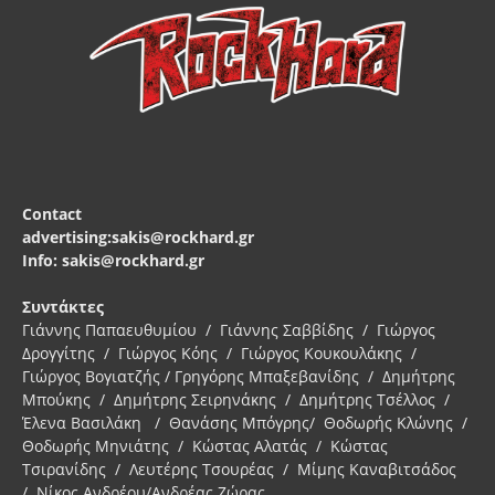
Contact
advertising:sakis@rockhard.gr
Info: sakis@rockhard.gr
Συντάκτες
Γιάννης Παπαευθυμίου / Γιάννης Σαββίδης / Γιώργος
Δρογγίτης / Γιώργος Κόης / Γιώργος Κουκουλάκης /
Γιώργος Βογιατζής / Γρηγόρης Μπαξεβανίδης / Δημήτρης
Μπούκης / Δημήτρης Σειρηνάκης / Δημήτρης Τσέλλος /
Έλενα Βασιλάκη / Θανάσης Μπόγρης/ Θοδωρής Κλώνης /
Θοδωρής Μηνιάτης / Κώστας Αλατάς / Κώστας
Τσιρανίδης / Λευτέρης Τσουρέας / Μίμης Καναβιτσάδος
/ Νίκος Ανδρέου/Ανδρέας Ζώρας