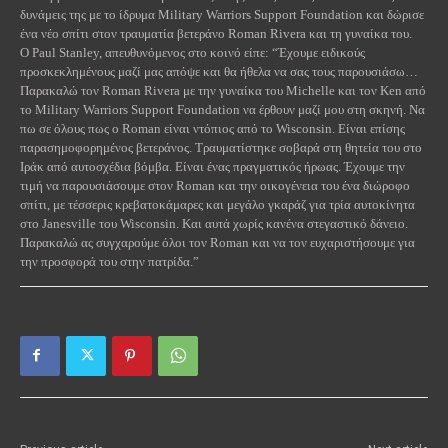
δυνάμεις της με το ίδρυμα Military Warriors Support Foundation και δώρισε
ένα νέο σπίτι στον τραυματία βετεράνο Roman Rivera και τη γυναίκα του.
O Paul Stanley, απευθυνόμενος στο κοινό είπε: “Έχουμε ειδικούς
προσκεκλημένους μαζί μας απόψε και θα ήθελα να σας τους παρουσιάσω…
Παρακαλώ τον Roman Rivera με την γυναίκα του Michelle και τον Ken από
το Military Warriors Support Foundation να έρθουν μαζί μου στη σκηνή. Να
πω σε όλους πως ο Roman είναι ντόπιος από το Wisconsin. Είναι επίσης
παρασημοφορημένος βετεράνος. Τραυματίστηκε σοβαρά στη θητεία του στο
Ιράκ από αυτοσχέδια βόμβα. Είναι ένας πραγματικός ήρωας. Έχουμε την
τιμή να παρουσιάσουμε στον Roman και την οικογένεια του ένα διώροφο
σπίτι, με τέσσερις κρεβατοκάμαρες και μεγάλο γκαράζ για τρία αυτοκίνητα
στο Janesville του Wisconsin. Και αυτά χωρίς κανένα στεγαστικό δάνειο.
Παρακαλώ ας συγχαρούμε όλοι τον Roman και να τον ευχαριστήσουμε για
την προσφορά του στην πατρίδα.”