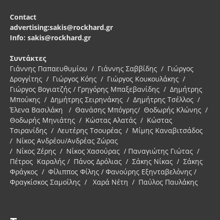
Contact
advertising:sakis@rockhard.gr
Info: sakis@rockhard.gr
Συντάκτες
Γιάννης Παπαευθυμίου / Γιάννης Σαββίδης / Γιώργος
Δρογγίτης / Γιώργος Κόης / Γιώργος Κουκουλάκης /
Γιώργος Βογιατζής / Γρηγόρης Μπαξεβανίδης / Δημήτρης
Μπούκης / Δημήτρης Σειρηνάκης / Δημήτρης Τσέλλος /
Έλενα Βασιλάκη / Θανάσης Μπόγρης/ Θοδωρής Κλώνης /
Θοδωρής Μηνιάτης / Κώστας Αλατάς / Κώστας
Τσιρανίδης / Λευτέρης Τσουρέας / Μίμης Καναβιτσάδος
/ Νίκος Ανδρέου/Ανδρέας Ζώρας
/ Νίκος Ζέρης / Νίκος Χασούρας / Παναγιώτης Γιώτας /
Πέτρος Καραλής / Πάνος Δρόλιας / Σάκης Νίκας / Σάκης
Φράγκος / Φίλιππος Φίλης / Φανούρης Εξηνταβελόνης /
Φραγκίσκος Σαμοΐλης / Χαρά Νέτη / Παύλος Παυλάκης