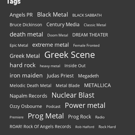
Tags
Black Metal
Angels PR
BLACK SABBATH
Century Media
Bruce Dickinson
Classic Metal
death metal
DREAM THEATER
Doom Metal
extreme metal
Epic Metal
Female Fronted
Greek Scene
Greek Metal
hard rock
Inside Out
heavy metal
iron maiden
Judas Priest
Megadeth
METALLICA
Melodic Death Metal
Metal Blade
Nuclear Blast
Napalm Records
Power metal
Ozzy Osbourne
Podcast
Prog Metal
Prog Rock
Radio
Premiere
ROAR! Rock Of Angels Records
Rock Hard
Rob Halford