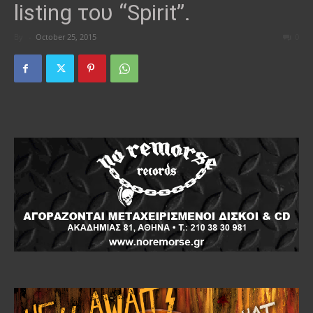
listing του “Spirit”.
By
-
October 25, 2015
0