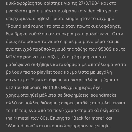
κυκλοφορίας του ορίστηκε για τις 27/3/1984 και στο
μεσοδιάστημα η μπάντα ετοίμασε τα video clip για τα
επερχόμενα singles! Πρώτο single ήταν το αιχμηρό
“Round and round” το οποίο όταν πρωτοκυκλοφόρησε,
δεν βρήκε καθόλου ανταπόκριση στο ραδιόφωνο. Όταν
όμως ετοίμασαν το video clip σε μια μόνο μέρα και με
ένα πενιχρό προϋπολογισμό της τάξης των 9500$ και το
MTV άρχισε να το παίζει, τότε η ζήτηση και στα
ραδιόφωνα αυξήθηκε κατακόρυφα με αποτέλεσμα να το
βάλουν πια το playlist τους και μάλιστα με μεγάλη
συχνότητα. Έτσι κατάφερε να σκαρφαλώσει μέχρι το
#12 του Billboard Hot 100. Μέχρι σήμερα, έχει
χρησιμοποιηθεί μάλιστα σε διαφημίσεις, soundtracks
αλλά σε πολλές διάσημες σειρές, καθώς αποτελεί, ειδικά
το riff του, ένα από τα πολύ χαρακτηριστικά δείγματα
(hair) metal των 80s. Επίσης τα “Back for more” και
“Wanted man” και αυτά κυκλοφόρησαν ως single.