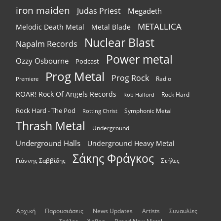
iron maiden
Judas Priest
Megadeth
METALLICA
Melodic Death Metal
Metal Blade
Nuclear Blast
Napalm Records
Power metal
Ozzy Osbourne
Podcast
Prog Metal
Prog Rock
Radio
Premiere
ROAR! Rock Of Angels Records
Rock Hard
Rob Halford
Rock Hard - The Pod
Symphonic Metal
Rotting Christ
Thrash Metal
Underground
Underground Halls
Underground Heavy Metal
Σάκης Φράγκος
Γιάννης Σαββίδης
Στήλες
Αρχική
Παρουσιάσεις
News Updates
Artists
Συναυλίες