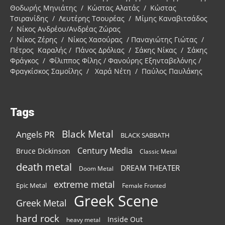
Θοδωρής Μηνιάτης / Κώστας Αλατάς / Κώστας
Τσιρανίδης / Λευτέρης Τσουρέας / Μίμης Καναβιτσάδος
/ Νίκος Ανδρέου/Ανδρέας Ζώρας
/ Νίκος Ζέρης / Νίκος Χασούρας / Παναγιώτης Γιώτας /
Πέτρος Καραλής / Πάνος Δρόλιας / Σάκης Νίκας / Σάκης
Φράγκος / Φίλιππος Φίλης / Φανούρης Εξηνταβελόνης /
Φραγκίσκος Σαμοΐλης / Χαρά Νέτη / Παύλος Παυλάκης
Tags
Black Metal
Angels PR
BLACK SABBATH
Century Media
Bruce Dickinson
Classic Metal
death metal
DREAM THEATER
Doom Metal
extreme metal
Epic Metal
Female Fronted
Greek Scene
Greek Metal
hard rock
Inside Out
heavy metal