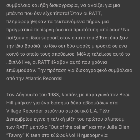
συμβόλαιο και ήδη δισκογραφία, να ανοίξει για μια
μπάντα που δεν είχε τίποτα! Όταν οι RATT,
πληροφορήθηκαν τα τεκταινόμενα πήραν μια
πραγματικά περίεργη όσο και πρωτότυπη απόφαση! Να
παίξουν οι ίδιοι support στον εαυτό τους! Έτσι έπαιξαν
την ίδια βραδιά, το ίδιο σετ δύο φορές μπροστά σε ένα
κοινό το οποίο τους αποθέωσε! Μόλις τελείωσε αυτό το
..διπλό live, οι RATT έλαβαν αυτό που χρόνια
επιθυμούσαν. Την πρόταση για δισκογραφικό συμβόλαιο
από την Atlantic Records!
Τον Αύγουστο του 1983, λοιπόν, με παραγωγό τον Beau
Hill μπήκαν για ένα διάσημα δέκα εβδομάδων στα
Village Recorder στούντιο στο δυτικό L.A. Τέλη
Δεκεμβρίου έγινε η τελική μίξη του πρώτου άλμπουμ
των RATT με τίτλο “Out of the cellar” και την Julie Ellen
“Tawny” Kitaen στο εξώφυλλο! Η ημερομηνία