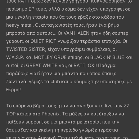
τους RATT όμως δεν κύλισε γρήγορα. Κυκλοφόρησαν το
περίφημο EP τους, αλλά ακόμα δεν είχαν υπογράψει σε
μια μεγάλη εταιρία που θα τους έβαζε στο κάδρο του
heavy metal. Οι ανταγωνιστές τους, ήταν ένα βήμα
μπροστά από αυτούς… Οι VAN HALEN ήταν ήδη σούπερ
γκρουπ, οι QUIET RIOT γνώριζαν τεράστια επιτυχία. Οι
TWISTED SISTER, είχαν υπογράψει συμβόλαιο, οι
W.A.S.P. και MOTLEY CRUE επίσης, οι BLACK N’ BLUE και
αυτοί, οι GREAT WHITE ναι, οι RATT; ΟΧΙ! Πράγμα
παράδοξο γιατί ήταν μια μπάντα που όπου έπαιζε
ζωντανά, γέμιζε τα club και ο κόσμος την υποστήριζε με
θέρμη!
Το επόμενο βήμα τους ήταν να ανοίξουν το live των ZZ
TOP κάπου στο Phoenix. Τα μάζεψαν και έτρεξαν να
παίξουν support σε μια μπάντα με ιστορία, που την
θαύμαζαν και εκείνη τη περίοδο γνώριζε τεράστια
επιτυχία στην Αμερική. Όταν τελείωσαν το set τους, το