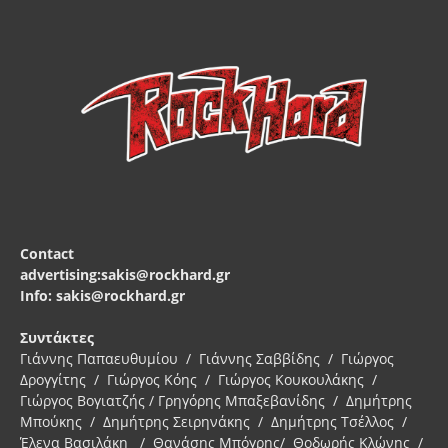
Contact
advertising:sakis@rockhard.gr
Info: sakis@rockhard.gr
Συντάκτες
Γιάννης Παπαευθυμίου / Γιάννης Σαββίδης / Γιώργος
Δρογγίτης / Γιώργος Κόης / Γιώργος Κουκουλάκης /
Γιώργος Βογιατζής / Γρηγόρης Μπαξεβανίδης / Δημήτρης
Μπούκης / Δημήτρης Σειρηνάκης / Δημήτρης Τσέλλος /
Έλενα Βασιλάκη / Θανάσης Μπόγρης/ Θοδωρής Κλώνης /