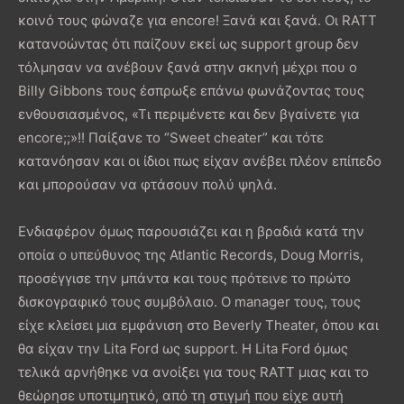
κοινό τους φώναζε για encore! Ξανά και ξανά. Οι RATT
κατανοώντας ότι παίζουν εκεί ως support group δεν
τόλμησαν να ανέβουν ξανά στην σκηνή μέχρι που ο
Billy Gibbons τους έσπρωξε επάνω φωνάζοντας τους
ενθουσιασμένος, «Τι περιμένετε και δεν βγαίνετε για
encore;;»!! Παίξανε το “Sweet cheater” και τότε
κατανόησαν και οι ίδιοι πως είχαν ανέβει πλέον επίπεδο
και μπορούσαν να φτάσουν πολύ ψηλά.
Ενδιαφέρον όμως παρουσιάζει και η βραδιά κατά την
οποία ο υπεύθυνος της Atlantic Records, Doug Morris,
προσέγγισε την μπάντα και τους πρότεινε το πρώτο
δισκογραφικό τους συμβόλαιο. Ο manager τους, τους
είχε κλείσει μια εμφάνιση στο Beverly Theater, όπου και
θα είχαν την Lita Ford ως support. Η Lita Ford όμως
τελικά αρνήθηκε να ανοίξει για τους RATT μιας και το
θεώρησε υποτιμητικό, από τη στιγμή που είχε αυτή