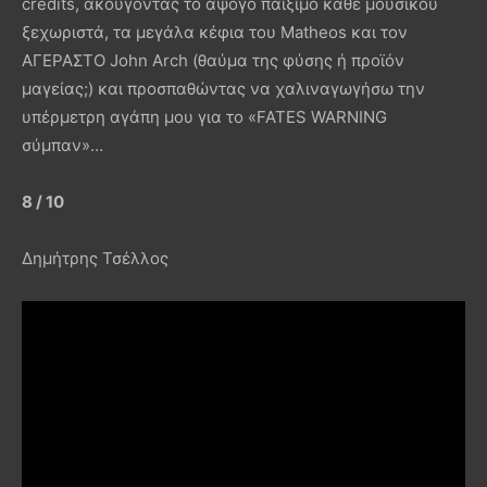
credits, ακούγοντας το άψογο παίξιμο κάθε μουσικού
ξεχωριστά, τα μεγάλα κέφια του Matheos και τον
ΑΓΕΡΑΣΤΟ John Arch (θαύμα της φύσης ή προϊόν
μαγείας;) και προσπαθώντας να χαλιναγωγήσω την
υπέρμετρη αγάπη μου για το «FATES WARNING
σύμπαν»…
8 / 10
Δημήτρης Τσέλλος