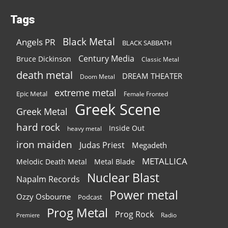
Tags
Black Metal
Angels PR
BLACK SABBATH
Century Media
Bruce Dickinson
Classic Metal
death metal
DREAM THEATER
Doom Metal
extreme metal
Epic Metal
Female Fronted
Greek Scene
Greek Metal
hard rock
Inside Out
heavy metal
iron maiden
Judas Priest
Megadeth
METALLICA
Melodic Death Metal
Metal Blade
Nuclear Blast
Napalm Records
Power metal
Ozzy Osbourne
Podcast
Prog Metal
Prog Rock
Radio
Premiere