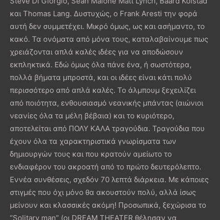
Steve Di Giorgio, Sean Malone Matt Lynch, Baard Kolstad
και Thomas Lang. Δυστυχώς, ο Frank Aresti την φορά
αυτή δεν συμμετέχει. Μικρό όμως, ως και ασήμαντο, το
κακό. Τα ονόματα από μόνα τους, καταλαβαίνουμε πως
χρειάζονται απλά καλές ιδέες για να αποδώσουν
εκπληκτικά. Εδώ όμως όλα πάνε ένα, ή σωστότερα,
πολλά βήματα μπροστά, και οι ιδέες είναι κάτι πολύ
περισσότερο από απλά καλές. To άλμπουμ ξεχειλίζει
από ποιότητα, ενθουσιασμό νεανικής μπάντας (αιώνιοι
νεανίες όλα τα μέλη βέβαια) και το κυριότερο,
αποτελείται από ΠΟΛΥ ΚΑΛΑ τραγούδια. Τραγούδια που
έχουν όλα τα χαρακτηριστικά γνωρίσματα των
δημιουργών τους και που κρατούν αμείωτο το
ενδιαφέρον του ακροατή από το πρώτο δευτερόλεπτο.
Εννέα συνθέσεις, σχεδόν 70 λεπτά διάρκεια. Με κάποιες
στιγμές που όχι μόνο θα ακουστούν πολύ, αλλά ίσως
μείνουν και κλασσικές ακόμη! Προσωπικά, ξεχώρισα το
“Solitary man” (οι DREAM THEATER θέλησαν να