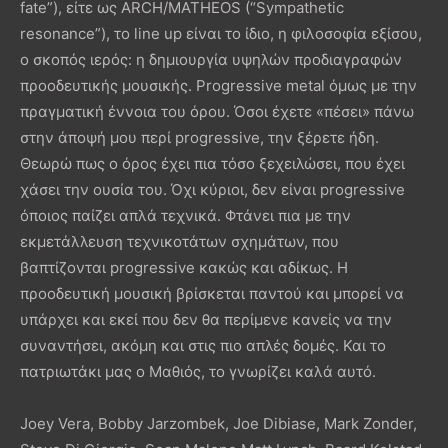
fate”), είτε ως ARCH/MATHEOS (“Sympathetic
resonance”), το line up είναι το ίδιο, η φιλοσοφία εξίσου,
ο σκοπός ιερός: η δημιουργία υψηλών προδιαγραφών
προοδευτικής μουσικής. Progressive metal όμως με την
πραγματική έννοια του όρου. Όσοι έχετε «πέσει» πάνω
στην άποψή μου περί progressive, την ξέρετε ήδη.
Θεωρώ πως ο όρος έχει πια τόσο ξεχειλώσει, που έχει
χάσει την ουσία του. Όχι κύριοι, δεν είναι progressive
όποιος παίζει απλά τεχνικά. Φτάνει πια με την
εκμετάλλευση τεχνικοτάτων σχημάτων, που
βαπτίζονται progressive κακώς και αδίκως. Η
προοδευτική μουσική βρίσκεται παντού και μπορεί να
υπάρχει και εκεί που δεν θα περίμενε κανείς να την
συναντήσει, ακόμη και στις πιο απλές δομές. Και το
πατριωτάκι μας ο Μαθιός, το γνωρίζει καλά αυτό.
Joey Vera, Bobby Jarzombek, Joe Dibiase, Mark Zonder,