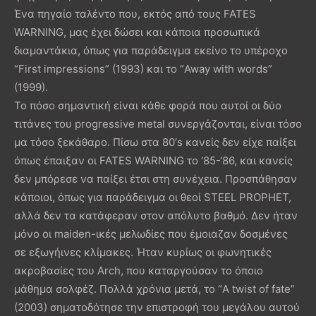
Ένα πηγαίο ταλέντο που, εκτός από τους FATES
WARNING, μας έχει δώσει και κάποια προσωπικά
διαμαντάκια, όπως για παράδειγμα εκείνο το υπέροχο
“First impressions” (1993) και το “Away with words”
(1999).
Το πόσο σημαντική είναι κάθε φορά που αυτοί οι δύο
τιτάνες του progressive metal συνεργάζονται, είναι τόσο
μα τόσο ξεκάθαρο. Πίσω στα 80’s κανείς δεν είχε παίξει
όπως έπαιξαν οι FATES WARNING το ‘85-‘86, και κανείς
δεν μπόρεσε να παίξει έτσι στη συνέχεια. Προσπάθησαν
κάποιοι, όπως για παράδειγμα οι θεοί STEEL PROPHET,
αλλά δεν τα κατάφεραν στον απόλυτο βαθμό. Δεν ήταν
μόνο οι maiden-ικές μελωδίες που έμοιαζαν δοσμένες
σε εξωγήινες κλίμακες. Ήταν κυρίως οι φωνητικές
ακροβασίες του Arch, που καταργούσαν το όποιο
μάθημα σολφέζ. Πολλά χρόνια μετά, το “A twist of fate”
(2003) σηματοδότησε την επιστροφή του μεγάλου αυτού