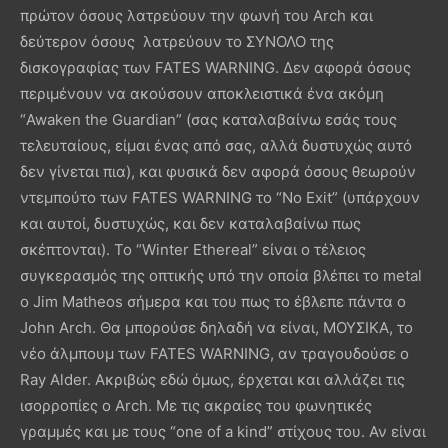
πρώτον όσους λατρεύουν την φωνή του Arch και
δεύτερον όσους λατρεύουν το ΣΥΝΟΛΟ της
δισκογραφίας των FATES WARNING. Δεν αφορά όσους
περιμένουν να ακούσουν αποκλειστικά ένα ακόμη
“Awaken the Guardian” (σας καταλαβαίνω εσάς τους
τελευταίους, είμαι ένας από σας, αλλά δυστυχώς αυτό
δεν γίνεται πια), και φυσικά δεν αφορά όσους θεωρούν
ντεμπούτο των FATES WARNING το “No Exit” (υπάρχουν
και αυτοί, δυστυχώς, και δεν καταλαβαίνω πως
σκέπτονται). Το “Winter Ethereal” είναι ο τέλειος
συγκερασμός της οπτικής υπό την οποία βλέπει το metal
o Jim Matheos σήμερα και του πως το έβλεπε πάντα ο
John Arch. Θα μπορούσε δηλαδή να είναι, ΜΟΥΣΙΚΑ, το
νέο άλμπουμ των FATES WARNING, αν τραγουδούσε ο
Ray Alder. Ακριβώς εδώ όμως, έρχεται και αλλάζει τις
ισορροπίες ο Arch. Με τις ακραίες του φωνητικές
γραμμές και με τους “one of a kind” στίχους του. Αν είναι