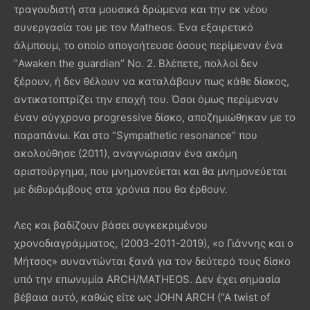
τραγουδιστή στα μουσικά δρώμενα και την εκ νέου
συνεργασία του με τον Matheos. Ένα εξαιρετικό
άλμπουμ, το οποίο απογοήτευσε όσους περίμεναν ένα
“Awaken the guardian” Νο. 2. Βλέπετε, πολλοί δεν
ξέρουν, ή δεν θέλουν να καταλάβουν πως κάθε δίσκος,
αντικατοπτρίζει την εποχή του. Όσοι όμως περίμεναν
έναν σύγχρονο progressive δίσκο, αποζημιώθηκαν με το
παραπάνω. Και στο “Sympathetic resonance” που
ακολούθησε (2011), αναγνώρισαν ένα ακόμη
αριστούργημα, που μνημονεύεται και θα μνημονεύεται
με διθυράμβους στα χρόνια που θα έρθουν.
Λες και βαδίζουν βάσει συγκεκριμένου
χρονοδιαγράμματος, (2003-2011-2019), «ο Γιάννης και ο
Μήτσος» συναντώνται ξανά για τον δεύτερό τους δίσκο
υπό την επωνυμία ARCH/MATHEOS. Δεν έχει σημασία
βέβαια αυτό, καθώς είτε ως JOHN ARCH (“A twist of