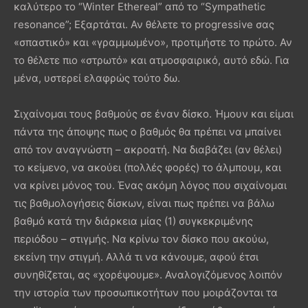
καλύτερο το “Winter Ethereal” από το “Sympathetic
resonance”; Εξαρτάται. Αν θέλετε το progressive σας
«σπαστικό» και «γραμμωμένο», προτιμήστε το πρώτο. Αν
το θέλετε πιο «στρωτό» και ατμοσφαιρικό, αυτό εδώ. Για
μένα, υστερεί ελαφρώς τούτο δω.
Σιχαίνομαι τους βαθμούς σε έναν δίσκο. Ήμουν και είμαι
πάντα της άποψης πως ο βαθμός θα πρέπει να μπαίνει
από τον αναγνώστη – ακροατή. Να διαβάζει (αν θέλει)
το κείμενο, να ακούει (πολλές φορές) το άλμπουμ, και
να κρίνει μόνος του. Ένας ακόμη λόγος που σιχαίνομαι
τις βαθμολογήσεις δίσκων, είναι πως πρέπει να βάλω
βαθμό κατά την διάρκεια μίας (1) συγκεκριμένης
περιόδου – στιγμής. Να κρίνω τον δίσκο που ακούω,
εκείνη την στιγμή. Αλλά τι να κάνουμε, αφού έτσι
συνηθίζεται, ας «χορέψουμε». Αναλογιζόμενος λοιπόν
την ιστορία των προσωπικοτήτων που μοιράζονται τα