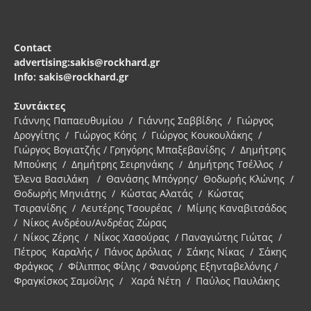
Contact
advertising:sakis@rockhard.gr
Info: sakis@rockhard.gr
Συντάκτες
Γιάννης Παπαευθυμίου / Γιάννης Σαββίδης / Γιώργος
Δρογγίτης / Γιώργος Κόης / Γιώργος Κουκουλάκης /
Γιώργος Βογιατζής / Γρηγόρης Μπαξεβανίδης / Δημήτρης
Μπούκης / Δημήτρης Σειρηνάκης / Δημήτρης Τσέλλος /
Έλενα Βασιλάκη / Θανάσης Μπόγρης/ Θοδωρής Κλώνης /
Θοδωρής Μηνιάτης / Κώστας Αλατάς / Κώστας
Τσιρανίδης / Λευτέρης Τσουρέας / Μίμης Καναβιτσάδος
/ Νίκος Ανδρέου/Ανδρέας Ζώρας
/ Νίκος Ζέρης / Νίκος Χασούρας / Παναγιώτης Γιώτας /
Πέτρος Καραλής / Πάνος Δρόλιας / Σάκης Νίκας / Σάκης
Φράγκος / Φίλιππος Φίλης / Φανούρης Εξηνταβελόνης /
Φραγκίσκος Σαμοΐλης / Χαρά Νέτη / Παύλος Παυλάκης