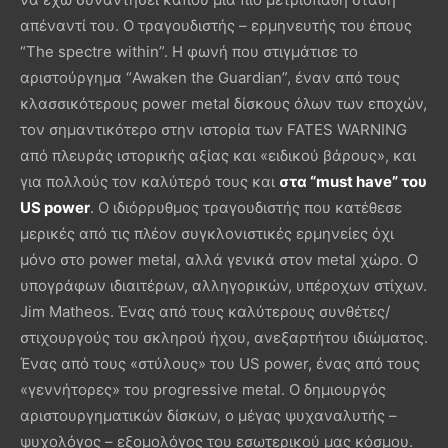
απέναντί του. Ο τραγουδιστής – ερμηνευτής του έπους
“The spectre within”. Η φωνή που στιγμάτισε το
αριστούργημα “Awaken the Guardian”, έναν από τους
κλασσικότερους power metal δίσκους όλων των εποχών,
τον σημαντικότερο στην ιστορία των FATES WARNING
από πλευράς ιστορικής αξίας και «ειδικού βάρους», και
για πολλούς τον καλύτερό τους και
στα “must have” του
US power
. Ο ιδιόρρυθμος τραγουδιστής που κατέθεσε
μερικές από τις πλέον συγκλονιστικές ερμηνείες όχι
μόνο στο power metal, αλλά γενικά στον metal χώρο. Ο
υπογράφων ιδιαιτέρων, αλληγορικών, υπέροχων στίχων.
Jim Matheos. Ένας από τους καλύτερους συνθέτες/
στιχουργούς του σκληρού ήχου, ανεξαρτήτου ιδιώματος.
Ένας από τους «στύλους» του US power, ένας από τους
«γεννήτορες» του progressive metal. Ο δημιουργός
αριστουργηματικών δίσκων, ο μέγας ψυχαναλυτής –
ψυχολόγος – εξομολόγος του εσωτερικού μας κόσμου.