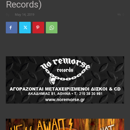
Records)
By
-
May 14, 2019
0