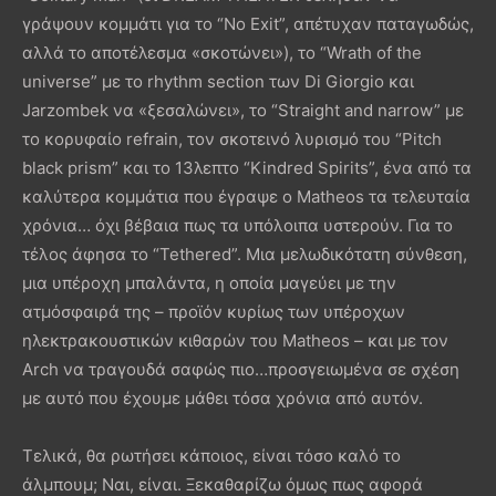
γράψουν κομμάτι για το “No Exit”, απέτυχαν παταγωδώς,
αλλά το αποτέλεσμα «σκοτώνει»), το “Wrath of the
universe” με το rhythm section των Di Giorgio και
Jarzombek να «ξεσαλώνει», το “Straight and narrow” με
το κορυφαίο refrain, τον σκοτεινό λυρισμό του “Pitch
black prism” και το 13λεπτο “Kindred Spirits”, ένα από τα
καλύτερα κομμάτια που έγραψε ο Matheos τα τελευταία
χρόνια… όχι βέβαια πως τα υπόλοιπα υστερούν. Για το
τέλος άφησα το “Tethered”. Μια μελωδικότατη σύνθεση,
μια υπέροχη μπαλάντα, η οποία μαγεύει με την
ατμόσφαιρά της – προϊόν κυρίως των υπέροχων
ηλεκτρακουστικών κιθαρών του Matheos – και με τον
Arch να τραγουδά σαφώς πιο…προσγειωμένα σε σχέση
με αυτό που έχουμε μάθει τόσα χρόνια από αυτόν.
Τελικά, θα ρωτήσει κάποιος, είναι τόσο καλό το
άλμπουμ; Ναι, είναι. Ξεκαθαρίζω όμως πως αφορά