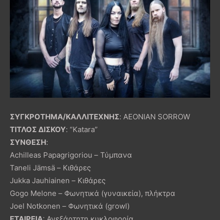
ΣΥΓΚΡΟΤΗΜΑ/ΚΑΛΛΙΤΕΧΝΗΣ
: AEONIAN SORROW
ΤΙΤΛΟΣ ΔΙΣΚΟΥ
: “Katara”
ΣΥΝΘΕΣΗ
:
Achilleas Papagrigoriou – Τύμπανα
Taneli Jämsä – Κιθάρες
Jukka Jauhiainen – Κιθάρες
Gogo Melone – Φωνητικά (γυναικεία), πλήκτρα
Joel Notkonen – Φωνητικά (growl)
ΕΤΑΙΡΕΙΑ
: Ανεξάρτητη κυκλοφορία