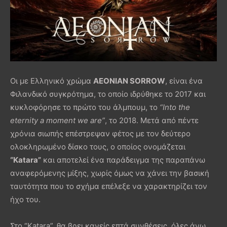
Οι με Ελληνικό χρώμα
AEONIAN SORROW
, είναι ένα
Φιλανδικό συγκρότημα, το οποίο ιδρύθηκε το 2017 και
κυκλοφόρησε το πρώτο του άλμπουμ, το
“Into the
e
ternity a
m
oment
w
e
a
re”
, το 2018. Μετά από πέντε
χρόνια σιωπής επέστρεψαν φέτος με τον δεύτερο
ολοκληρωμένο δίσκο τους, ο οποίος ονομάζεται
“
Katara
”
και αποτελεί ένα παράδειγμα της παραπάνω
αναφερόμενης μίξης, χωρίς όμως να χάνει την βασική
ταυτότητα που το σχήμα επέλεξε να χαρακτηρίζει τον
ήχο του.
Στο “Katara”, θα βρει κανείς επτά συνθέσεις, όλες άνω