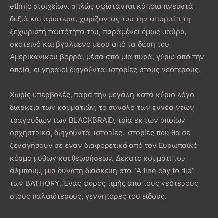
ethnic στοιχείων, απλώς υφίστανται κάποια πνευστά
δεξιά και αριστερά, χαρίζοντας του την απαραίτητη
ξεχωριστή ταυτότητα του, παραμένει όμως μαύρο,
σκοτεινό και βγαλμένο μέσα από τα δάση του
Αμερικάνικου βορρά, μέσα από μία πυρά, γύρω από την
οποία, οι γηραιοί διηγούνται ιστορίες στους νεότερους.
Χωρίς υπερβολές, παρά την μεγάλη κατά κύριο λόγο
διάρκεια των κομματιών, το σύνολο των εννέα νέων
τραγουδιών των BLACKBRAID, τρία εκ των οποίων
ορχηστρικά, διηγούνται ιστορίες. Ιστορίες που θα σε
ξεναγήσουν σε έναν διαφορετικό από τον Ευρωπαϊκό
κόσμο μύθων και θεωρήσεων. Δέκατο κομμάτι του
άλμπουμ, μια δυνατή διασκευή στο “A fine day to die”
των BATHORY. Ένας φόρος τιμής από τους νεότερους
στους παλαιότερους, γεννήτορες του είδους.