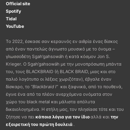
Official site
Spotify
Tidal
YouTube
Το 2022, έσκασε σαν κεραυνός εν αιθρία ένας δίσκος
από έναν παντελώς άγνωστο μουσικό με το όνομα –
γλωσσοδέτη Sgah’gahsowáh ή κατά κόσμον Jon S.
Krieger. Ο Sgah’gahsowáh με την μονοπρόσωπη μπάντα
του, τους BLACKBRAID (ή BLACK BRAID, μιας και στο
παλιό λογότυπο οι λέξεις χωριζόταν), έβγαλε έναν
δίσκαρο, το
“
Blackbraid
I
”
και ξαφνικά, από το πουθενά,
έγινε ένα από τα πλέον ανερχόμενα ονόματα στον
χώρο του black metal και μάλιστα απόλυτα
δικαιολογημένα. Η στήλη μας, τον πλησίασε τότε και του
ζήτησε να πει
κάποια λόγια για τον ίδιο
αλλά και
την
εξαιρετική του πρώτη δουλειά
.