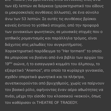
των έξι λεπτών σε διάρκεια (χαρακτηριστικό του είδους
οι μακροσκελείς συνθέσεις άλλωστε), σε ένα σύνολο
άνω των 53 λεπτών. Σε αυτές τις συνθέσεις βρίσκει
κανείς έντονο το γοτθικό στοιχείο, από την προφορά
των γυναικείων φωνητικών, σε μουσικές στιγμές που ο
γοτθικός ρομαντισμός και παράλληλα τρόμος, είναι
διάχυτος στις μελωδίες του συγκροτήματος.
Χαρακτηριστικό παράδειγμα το “Her torment” το οποίο
θα μπορούσε να βγαίνει από ένα βιβλίο των αρχών του
ου
19
αιώνα, ή το εισαγωγικό κομμάτι του άλμπουμ, το
εξαιρετικό “Anemos”, στο οποίο τα κυρίαρχα γυναικεία,
σχεδόν οπερετικά φωνητικά και τα πλήκτρα,
συνεπικουρούνται από βρυχηθμούς, χωρίς να παίρνουν
τον βασικό ρόλο, αφήνοντας έναν αέρα αθωότητας να
πνέει, μέχρι την είσοδο του κλασσικού «κακού», όπως
τον καθόρισαν οι THEATRE OF TRAGEDY.