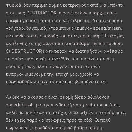
Φυσικά, δεν περιμένουμε νεοτερισμούς από μια μπάντα
σαν τους DESTRUCTOR, εννοείται δεν υπάρχει ούτε
υποψία για κάτι τέτοιο στο νέο άλμπουμ. Υπάρχει μόνο
γρήγορο, δυναμικό, «τσαμπουκαλεμένο» speed/thrash,
με οικεία στους οπαδούς του στυλ, ορμητική riff-ολογία,
ανάλογης κοπής φωνητικά και στιβαρό rhythm section.
Oι DESTRUCTOR κατάφεραν να διατηρήσουν ανέπαφο
το αυθεντικό πνεύμα των ’80s που υπήρχε τότε στη
μουσική τους, αλλά ακούγονται ταυτόχρονα
εναρμονισμένοι με την εποχή μας, χωρίς να
προσπαθούν να ακουστούν επιτηδευμένα retro.
Αν θες να ακούσεις έναν ακόμη δίσκο αξιόλογου
speed/thrash, με την συνθετική νοοτροπία του «τότε»,
αλλά με πολύ καλύτερο ήχο, όπως αξιώνει το «σήμερα»,
δεν έχεις παρά να στραφείς προς τα εδώ. Οι πολύ
πωρωμένοι, προσθέστε και μισό βαθμό ακόμη.