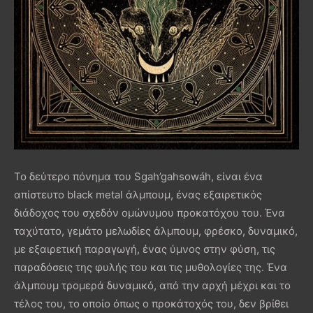
Το δεύτερο πόνημα του Sgah’gahsowáh, είναι ένα
απίστευτο black metal άλμπουμ, ένας εξαιρετικός
διάδοχος του σχεδόν ομώνυμου προκατόχου του. Ένα
ταχύτατο, γεμάτο μελωδίες άλμπουμ, φρέσκο, δυναμικό,
με εξαιρετική παραγωγή, ένας ύμνος στην φύση, τις
παραδόσεις της φυλής του και τις μυθολογίες της. Ένα
άλμπουμ τρομερά δυναμικό, από την αρχή μέχρι και το
τέλος του, το οποίο όπως ο προκάτοχός του, δεν βρίθει