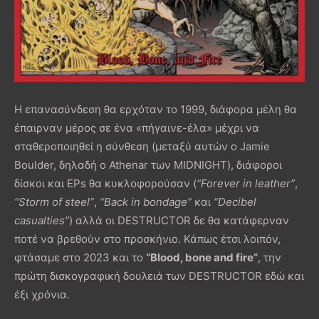
Η επανασύνδεση θα ερχόταν το 1999, διάφορα μέλη θα
έπαιρναν μέρος σε ένα «πήγαινε-έλα» μέχρι να
σταθεροποιηθεί η σύνθεση (μεταξύ αυτών ο Jamie
Boulder, δηλαδή ο Athenar των MIDNIGHT), διάφοροι
δίσκοι και EPs θα κυκλοφορούσαν (
“Forever in leather”
,
“Storm of steel”
,
“Back in bondage”
και
“Decibel
casualties”
) αλλά οι DESTRUCTOR δε θα κατάφερναν
ποτέ να βρεθούν στο προσκήνιο. Κάπως έτσι λοιπόν,
φτάσαμε στο 2023 και το
“Blood, bone and fire”
, την
πρώτη δισκογραφική δουλειά των DESTRUCTOR εδώ και
έξι χρόνια.